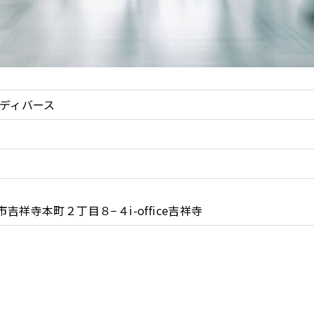
ンディバース
市吉祥寺本町２丁目８−４
i-office吉祥寺