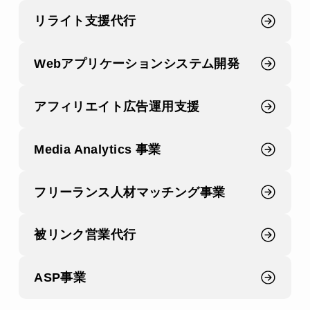
a
リライト支援代行
h
u
Webアプリケーション
システム開発
m
a
アフィリエイト広告運用支援
n
,
Media Analytics 事業
i
g
フリーランス人材
マッチング事業
n
o
被リンク営業代行
r
e
ASP事業
t