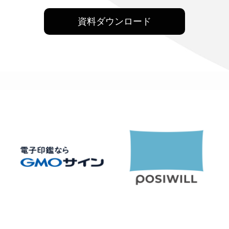
I
資料ダウンロード
f
y
o
u
a
r
e
a
h
u
m
a