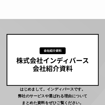
h
i
s
f
i
e
l
d
はじめまして。インディバースです。
弊社のサービスや選ばれる理由について
まとめた資料をぜひご覧ください。