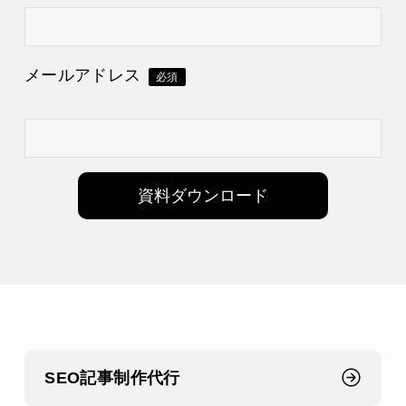
メールアドレス
必須
I
資料ダウンロード
f
y
o
u
a
r
SEO記事制作代行
e