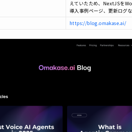
えていたため、NextJSをW
導入事例ページ、更新ログ
https://blog.omakase.ai/